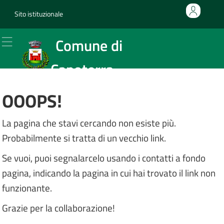
Sito istituzionale
Homepage
Accedi all'area personale
cittadini e imprese
Comune di
trasparenza
Capoterra
altri enti
OOOPS!
area personale
Sito istituzionale
La pagina che stavi cercando non esiste più.
Probabilmente si tratta di un vecchio link.
Se vuoi, puoi segnalarcelo usando i contatti a fondo
pagina, indicando la pagina in cui hai trovato il link non
funzionante.
Grazie per la collaborazione!